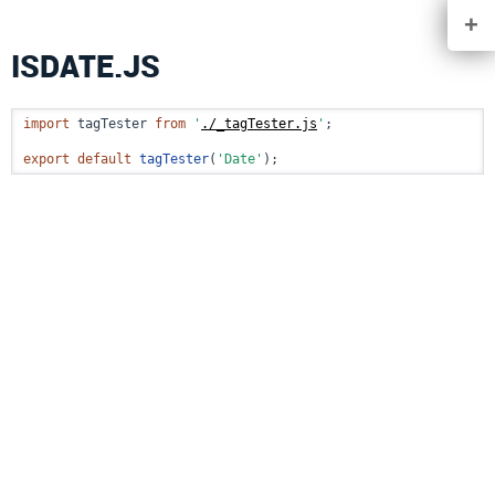
+
ISDATE.JS
import
 tagTester 
from
'
./_tagTester.js
'
;

export
default
tagTester
(
'Date'
);